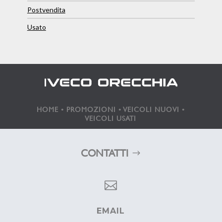
Postvendita
Usato
HOME
•
PROMOZIONI
•
VEICOLI NUOVI
•
VEICOLI USATI
CONTATTI

EMAIL