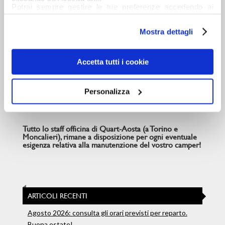
trasporto
Potrai sempre gestire le tue preferenze accedendo ai
ferroviaria/aeroporto/hotel
dettagli e ottenere maggiori informazioni sui cookie
(max. 50€)​
utilizzati leggendo la nostra Informativa estesa sui
Mostra dettagli
cookies
Piccole riparazioni (esclusa
Assistenza
manutenzione).
presso il
Possono essere
Accetta tutti i cookie
domicilio del
effettuate anche presso i
cliente
luoghi di vacanza (per es.
Personalizza
campeggi).​
Tutto lo staff officina di Quart-Aosta (a Torino e
Moncalieri), rimane a disposizione per ogni eventuale
esigenza relativa alla manutenzione del vostro camper!
ARTICOLI RECENTI
Agosto 2026: consulta gli orari previsti per reparto.
Buona estate!