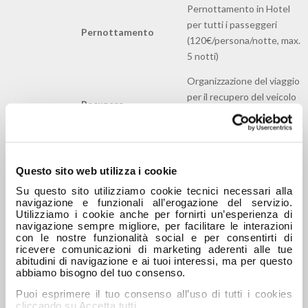
Pernottamento in Hotel
per tutti i passeggeri
Pernottamento
(120€/persona/notte, max.
5 notti)
Organizzazione del viaggio
per il recupero del veicolo
Recupero
riparato, per 1 persona, a
veicolo
mezzo treno, aereo o auto
a noleggio (max. 1.000€)​
Organizzazione di un
Questo sito web utilizza i cookie
veicolo sostitutivo
Su questo sito utilizziamo cookie tecnici necessari alla
Veicolo
(minivan o equivalente)
navigazione e funzionali all’erogazione del servizio.
Utilizziamo i cookie anche per fornirti un’esperienza di
sostitutivo
(max. 5 giorni e 1.000€,
navigazione sempre migliore, per facilitare le interazioni
restituzione entro i confini
con le nostre funzionalità social e per consentirti di
nazionali)
ricevere comunicazioni di marketing aderenti alle tue
abitudini di navigazione e ai tuoi interessi, ma per questo
abbiamo bisogno del tuo consenso.
Taxi per il raggiungimento
dell’agenzia di
Puoi esprimere il tuo consenso all’uso di tutti i cookies
Spese di
noleggio/stazione
cliccando su Accetta tutti.