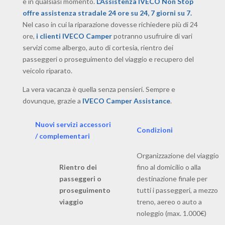
e in qualsiasi momento.
L’Assistenza IVECO Non Stop
offre assistenza stradale 24 ore su 24, 7 giorni su 7.
Nel caso in cui la riparazione dovesse richiedere più di 24
ore,
i clienti IVECO Camper
potranno usufruire di vari
servizi come albergo, auto di cortesia, rientro dei
passeggeri o proseguimento del viaggio e recupero del
veicolo riparato.
La vera vacanza è quella senza pensieri. Sempre e
dovunque, grazie a
IVECO Camper Assistance
.
Nuovi servizi accessori
Condizioni
/ complementari
Organizzazione del viaggio
Rientro dei
fino al domicilio o alla
passeggeri o
destinazione finale per
proseguimento
tutti i passeggeri, a mezzo
viaggio
treno, aereo o auto a
noleggio (max. 1.000€) ​