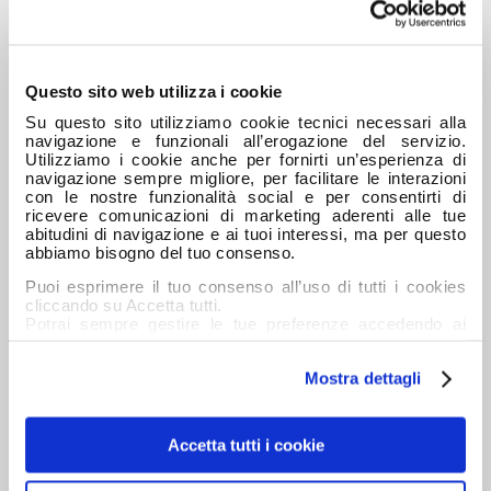
Questo sito web utilizza i cookie
Su questo sito utilizziamo cookie tecnici necessari alla
navigazione e funzionali all’erogazione del servizio.
Utilizziamo i cookie anche per fornirti un’esperienza di
navigazione sempre migliore, per facilitare le interazioni
con le nostre funzionalità social e per consentirti di
ricevere comunicazioni di marketing aderenti alle tue
abitudini di navigazione e ai tuoi interessi, ma per questo
abbiamo bisogno del tuo consenso.
Puoi esprimere il tuo consenso all’uso di tutti i cookies
cliccando su Accetta tutti.
La gamma più completa con il servizio più
Potrai sempre gestire le tue preferenze accedendo ai
professional! Scopri nel nostro sito dedicato cosa
dettagli e ottenere maggiori informazioni sui cookie
possiamo offrire.
utilizzati leggendo la nostra Informativa estesa sui
Mostra dettagli
cookies
DETTAGLIO
Accetta tutti i cookie