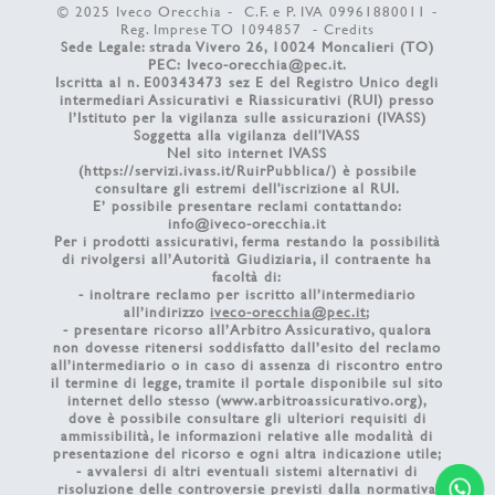
© 2025 Iveco Orecchia - C.F. e P. IVA 09961880011 -
Reg. Imprese TO 1094857 -
Credits
Sede Legale: strada Vivero 26, 10024 Moncalieri (TO)
PEC:
Iveco-orecchia@pec.it
.
Iscritta al n. E00343473 sez E del Registro Unico degli
intermediari Assicurativi e Riassicurativi (RUI) presso
l’Istituto per la vigilanza sulle assicurazioni (IVASS)
Soggetta alla vigilanza dell'IVASS
Nel sito internet IVASS
(
https://servizi.ivass.it/RuirPubblica/
) è possibile
consultare gli estremi dell'iscrizione al RUI.
E’ possibile presentare reclami contattando:
info@iveco-orecchia.it
Per i prodotti assicurativi, ferma restando la possibilità
di rivolgersi all’Autorità Giudiziaria, il contraente ha
facoltà di:
- inoltrare reclamo per iscritto all’intermediario
all’indirizzo
iveco-orecchia@pec.it
;
- presentare ricorso all’Arbitro Assicurativo, qualora
non dovesse ritenersi soddisfatto dall’esito del reclamo
all’intermediario o in caso di assenza di riscontro entro
il termine di legge, tramite il portale disponibile sul sito
internet dello stesso (
www.arbitroassicurativo.org
),
dove è possibile consultare gli ulteriori requisiti di
ammissibilità, le informazioni relative alle modalità di
presentazione del ricorso e ogni altra indicazione utile;
- avvalersi di altri eventuali sistemi alternativi di
risoluzione delle controversie previsti dalla normativa