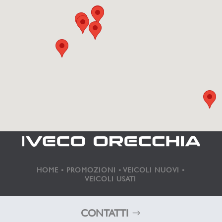
HOME
•
PROMOZIONI
•
VEICOLI NUOVI
•
VEICOLI USATI
CONTATTI