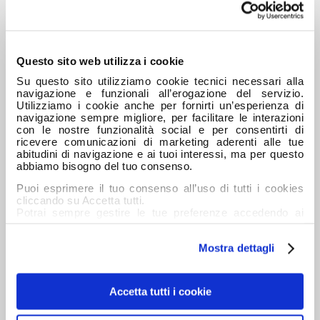
Questo sito web utilizza i cookie
Su questo sito utilizziamo cookie tecnici necessari alla
navigazione e funzionali all’erogazione del servizio.
Utilizziamo i cookie anche per fornirti un’esperienza di
navigazione sempre migliore, per facilitare le interazioni
RECAPITI
con le nostre funzionalità social e per consentirti di
ricevere comunicazioni di marketing aderenti alle tue
abitudini di navigazione e ai tuoi interessi, ma per questo
Iveco Orecchia SpA offre i propri servizi in tutto il
abbiamo bisogno del tuo consenso.
nord-ovest italiano con 7 sedi.
Puoi esprimere il tuo consenso all’uso di tutti i cookies
cliccando su Accetta tutti.
Siamo a disposizione nella sede a te più vicina:
Potrai sempre gestire le tue preferenze accedendo ai
Moncalieri
dettagli e ottenere maggiori informazioni sui cookie
Torino
utilizzati leggendo la nostra Informativa estesa sui
Mostra dettagli
cookies
Rivoli
Cornaredo
Genova
Accetta tutti i cookie
Quart (AO)
Osasco