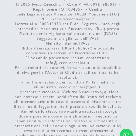
© 2025 Iveco Orecchia - C.F. e P. IVA 09961880011 -
Reg. Imprese TO 1094857 -
Credits
Sede Legale: strada Vivero 26, 10024 Moncalieri (TO)
PEC:
Iveco-orecchia@pec.it
.
Iscritta al n. E00343473 sez E del Registro Unico degli
intermediari Assicurativi e Riassicurativi (RUI) presso
l’Istituto per la vigilanza sulle assicurazioni (IVASS)
Soggetta alla vigilanza dell'IVASS
Nel sito internet IVASS
(
https://servizi.ivass.it/RuirPubblica/
) è possibile
consultare gli estremi dell'iscrizione al RUI.
E’ possibile presentare reclami contattando:
info@iveco-orecchia.it
Per i prodotti assicurativi, ferma restando la possibilità
di rivolgersi all’Autorità Giudiziaria, il contraente ha
facoltà di:
- inoltrare reclamo per iscritto all’intermediario
all’indirizzo
iveco-orecchia@pec.it
;
- presentare ricorso all’Arbitro Assicurativo, qualora
non dovesse ritenersi soddisfatto dall’esito del reclamo
all’intermediario o in caso di assenza di riscontro entro
il termine di legge, tramite il portale disponibile sul sito
internet dello stesso (
www.arbitroassicurativo.org
),
dove è possibile consultare gli ulteriori requisiti di
ammissibilità, le informazioni relative alle modalità di
presentazione del ricorso e ogni altra indicazione utile;
- avvalersi di altri eventuali sistemi alternativi di
risoluzione delle controversie previsti dalla normativa