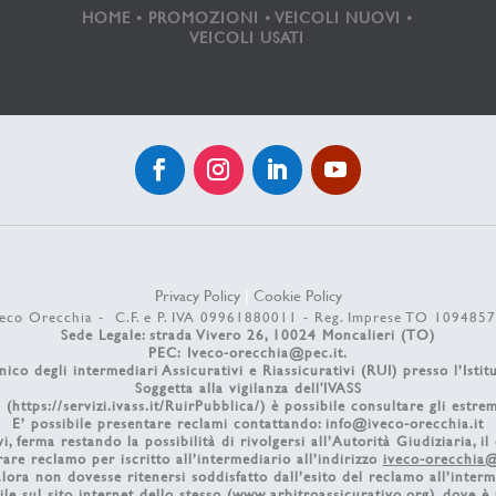
HOME
•
PROMOZIONI
•
VEICOLI NUOVI
•
VEICOLI USATI
Privacy Policy
|
Cookie Policy
eco Orecchia - C.F. e P. IVA 09961880011 - Reg. Imprese TO 109485
Sede Legale: strada Vivero 26, 10024 Moncalieri (TO)
PEC:
Iveco-orecchia@pec.it
.
ico degli intermediari Assicurativi e Riassicurativi (RUI) presso l’Istitu
Soggetta alla vigilanza dell'IVASS
 (
https://servizi.ivass.it/RuirPubblica/
) è possibile consultare gli estrem
E’ possibile presentare reclami contattando:
info@iveco-orecchia.it
vi, ferma restando la possibilità di rivolgersi all’Autorità Giudiziaria, il
rare reclamo per iscritto all’intermediario all’indirizzo
iveco-orecchia@
alora non dovesse ritenersi soddisfatto dall’esito del reclamo all’interm
le sul sito internet dello stesso (
www.arbitroassicurativo.org
), dove è 