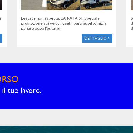
è
L'estate non aspetta, LA RATA SI. Speciale
S
promozione sui veicoli usati: parti subito, inizi a
d
pagare dopo l'estate!
d
DETTAGLIO
ORSO
il tuo lavoro.