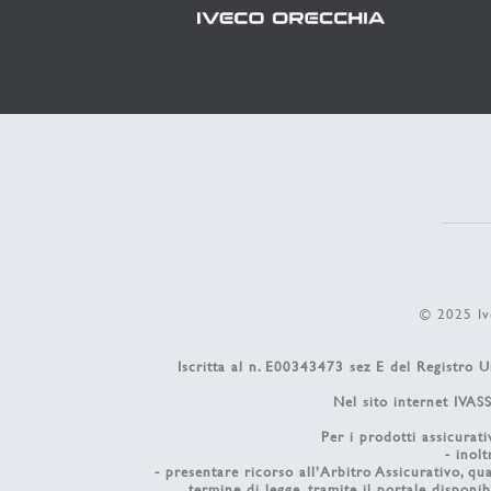
© 2025 Iv
Iscritta al n. E00343473 sez E del Registro Un
Nel sito internet IVASS
Per i prodotti assicurati
- inolt
- presentare ricorso all’Arbitro Assicurativo, qu
termine di legge, tramite il portale disponibi