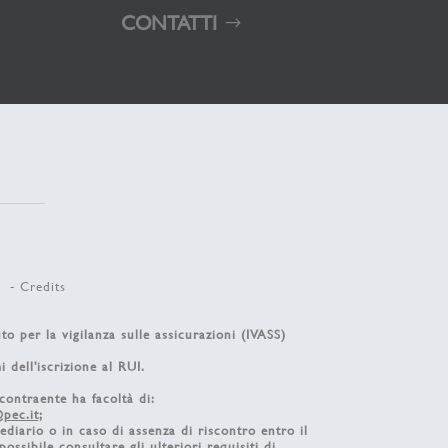
CONTATTI
7 -
Credits
to per la vigilanza sulle assicurazioni (IVASS)
i dell'iscrizione al RUI.
 contraente ha facoltà di:
pec.it
;
ediario o in caso di assenza di riscontro entro il
possibile consultare gli ulteriori requisiti di