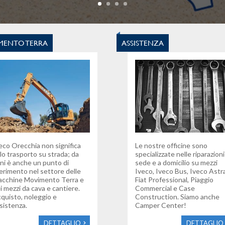
MENTO TERRA
ASSISTENZA
eco Orecchia non significa
Le nostre officine sono
lo trasporto su strada; da
specializzate nelle riparazioni
ni è anche un punto di
sede e a domicilio su mezzi
ferimento nel settore delle
Iveco, Iveco Bus, Iveco Astra
cchine Movimento Terra e
Fiat Professional, Piaggio
i mezzi da cava e cantiere.
Commercial e Case
quisto, noleggio e
Construction. Siamo anche
sistenza.
Camper Center!
DETTAGLIO
DETTAGLIO