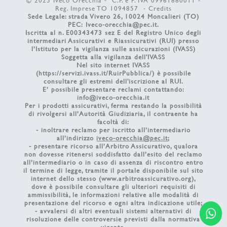
© 2025 Iveco Orecchia - C.F. e P. IVA 09961880011 -
Reg. Imprese TO 1094857 -
Credits
Sede Legale: strada Vivero 26, 10024 Moncalieri (TO)
PEC:
Iveco-orecchia@pec.it
.
Iscritta al n. E00343473 sez E del Registro Unico degli
intermediari Assicurativi e Riassicurativi (RUI) presso
l’Istituto per la vigilanza sulle assicurazioni (IVASS)
Soggetta alla vigilanza dell'IVASS
Nel sito internet IVASS
(
https://servizi.ivass.it/RuirPubblica/
) è possibile
consultare gli estremi dell'iscrizione al RUI.
E’ possibile presentare reclami contattando:
info@iveco-orecchia.it
Per i prodotti assicurativi, ferma restando la possibilità
di rivolgersi all’Autorità Giudiziaria, il contraente ha
facoltà di:
- inoltrare reclamo per iscritto all’intermediario
all’indirizzo
iveco-orecchia@pec.it
;
- presentare ricorso all’Arbitro Assicurativo, qualora
non dovesse ritenersi soddisfatto dall’esito del reclamo
all’intermediario o in caso di assenza di riscontro entro
il termine di legge, tramite il portale disponibile sul sito
internet dello stesso (
www.arbitroassicurativo.org
),
dove è possibile consultare gli ulteriori requisiti di
ammissibilità, le informazioni relative alle modalità di
presentazione del ricorso e ogni altra indicazione utile;
- avvalersi di altri eventuali sistemi alternativi di
risoluzione delle controversie previsti dalla normativa