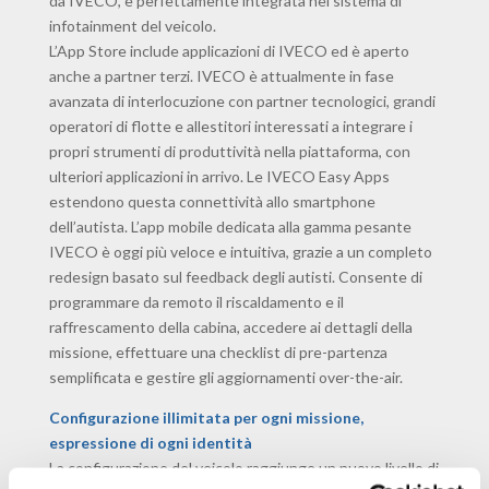
da IVECO, è perfettamente integrata nel sistema di
infotainment del veicolo.
L’App Store include applicazioni di IVECO ed è aperto
anche a partner terzi. IVECO è attualmente in fase
avanzata di interlocuzione con partner tecnologici, grandi
operatori di flotte e allestitori interessati a integrare i
propri strumenti di produttività nella piattaforma, con
ulteriori applicazioni in arrivo. Le IVECO Easy Apps
estendono questa connettività allo smartphone
dell’autista. L’app mobile dedicata alla gamma pesante
IVECO è oggi più veloce e intuitiva, grazie a un completo
redesign basato sul feedback degli autisti. Consente di
programmare da remoto il riscaldamento e il
raffrescamento della cabina, accedere ai dettagli della
missione, effettuare una checklist di pre-partenza
semplificata e gestire gli aggiornamenti over-the-air.
Configurazione illimitata per ogni missione,
espressione di ogni identità
La configurazione del veicolo raggiunge un nuovo livello di