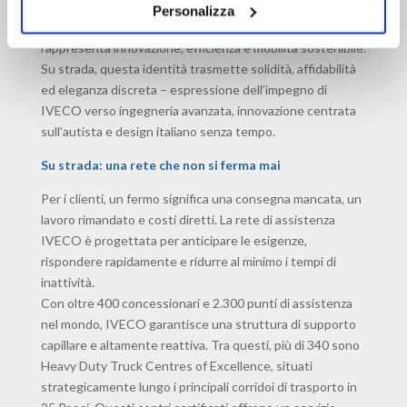
mirati: il rosso per i veicoli diesel e gas, simbolo di energia,
Personalizza
prestazioni e passione; e il blu per i modelli elettrici, che
rappresenta innovazione, efficienza e mobilità sostenibile.
Su strada, questa identità trasmette solidità, affidabilità
ed eleganza discreta – espressione dell’impegno di
IVECO verso ingegneria avanzata, innovazione centrata
sull’autista e design italiano senza tempo.
Su strada: una rete che non si ferma mai
Per i clienti, un fermo significa una consegna mancata, un
lavoro rimandato e costi diretti. La rete di assistenza
IVECO è progettata per anticipare le esigenze,
rispondere rapidamente e ridurre al minimo i tempi di
inattività.
Con oltre 400 concessionari e 2.300 punti di assistenza
nel mondo, IVECO garantisce una struttura di supporto
capillare e altamente reattiva. Tra questi, più di 340 sono
Heavy Duty Truck Centres of Excellence, situati
strategicamente lungo i principali corridoi di trasporto in