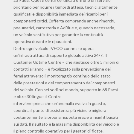
25 Paesi. Questi centri certificati offrono un servizio
prioritario per ridurre i tempi di attesa, tecnici altamente
qualificati e disponibilità immediata dei ricambi per i
componenti critici. L’offerta comprende anche rimorchi,
pneumatici, carrozzeria e AdBlue e, quando necessario,
un veicolo sostitutivo per garantire la continuità
operativa durante le riparazioni.
Dietro ogni veicolo IVECO connesso opera
un’infrastruttura di supporto globale attiva 24/7. Il
Customer Uptime Centre – che gestisce oltre 5 milioni di
contatti all’anno – è focalizzato sulla prevenzione dei
fermi attraverso il monitoraggio continuo dello stato,
delle prestazioni e del comportamento dei componenti
del veicolo. Con sei sedi nel mondo, supporto in 68 Paesi
e oltre 30 lingue, il Centro
interviene prima che un’anomalia evolva in guasto,
coordina il punto di assistenza più vicino e migliora
costantemente la propria risposta grazie a insight basati
sui dati. Il risultato è la massima disponibilità del veicolo e
il pieno controllo operativo per i gestori di flotte.