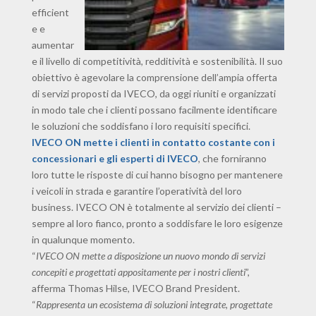
efficient
e e
aumentar
e il livello di competitività, redditività e sostenibilità. Il suo
obiettivo è agevolare la comprensione dell’ampia offerta
di servizi proposti da IVECO, da oggi riuniti e organizzati
in modo tale che i clienti possano facilmente identificare
le soluzioni che soddisfano i loro requisiti specifici.
IVECO ON mette i clienti in contatto costante con i
concessionari e gli esperti di IVECO
, che forniranno
loro tutte le risposte di cui hanno bisogno per mantenere
i veicoli in strada e garantire l’operatività del loro
business. IVECO ON è totalmente al servizio dei clienti –
sempre al loro fianco, pronto a soddisfare le loro esigenze
in qualunque momento.
“
IVECO ON mette a disposizione un nuovo mondo di servizi
concepiti e progettati appositamente per i nostri clienti
”,
afferma Thomas Hilse, IVECO Brand President.
“
Rappresenta un ecosistema di soluzioni integrate, progettate