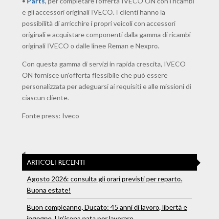
•
Parts
, per completare l’offerta IVECO ON con i ricambi
e gli accessori originali IVECO. I clienti hanno la
possibilità di arricchire i propri veicoli con accessori
originali e acquistare componenti dalla gamma di ricambi
originali IVECO o dalle linee Reman e Nexpro.
Con questa gamma di servizi in rapida crescita, IVECO
ON fornisce un’offerta flessibile che può essere
personalizzata per adeguarsi ai requisiti e alle missioni di
ciascun cliente.
Fonte press: Iveco
ARTICOLI RECENTI
Agosto 2026: consulta gli orari previsti per reparto.
Buona estate!
Buon compleanno, Ducato: 45 anni di lavoro, libertà e
ingegno. Un’icona nata per lavorare