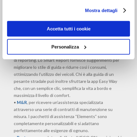
dettagli e ottenere maggiori informazioni sui cookie
strada. Il monitoraggio dei veicoli, assicurato mediante la
utilizzati leggendo la nostra Informativa estesa sui
Mostra dettagli
cookies
Control Room di IVECO, consente di fornire assistenza a
distanza ed evitare così fermi imprevisti. Inoltre, il servizio
IVECO Top Care garantisce ai clienti premium la priorità
Accetta tutti i cookie
che meritano nel caso in cui si renda necessaria
un’operazione di riparazione.
•
Care
, per garantire a proprietari e autisti la massima
Personalizza
tranquillità attraverso il monitoraggio dei veicoli e servizi
di reporting. Lo Smart Report fornisce suggerimenti per
migliorare lo stile di guida e ridurre così i consumi,
ottimizzando l’utilizzo dei veicoli. Chi è alla guida di un
pesante stradale può inoltre sfruttare la app Easy Way
che, con un semplice clic, semplifica la vita a bordo e
massimizza il livello di comfort.
•
M&R
, per ricevere un’assistenza specializzata
attraverso una serie di contratti di manutenzione su
misura. I pacchetti di assistenza “Elements” sono
completamente personalizzabili e si adattano
perfettamente alle esigenze di ognuno.