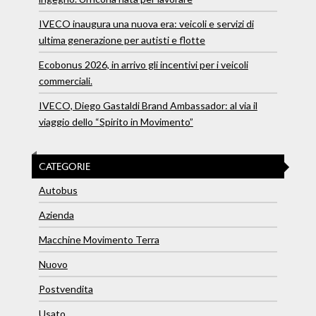
IVECO inaugura una nuova era: veicoli e servizi di
ultima generazione per autisti e flotte
Ecobonus 2026, in arrivo gli incentivi per i veicoli
commerciali.
IVECO, Diego Gastaldi Brand Ambassador: al via il
viaggio dello “Spirito in Movimento”
CATEGORIE
Autobus
Azienda
Macchine Movimento Terra
Nuovo
Postvendita
Usato