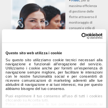
•
Fleet
, per la
massima efficienza
di gestione delle
flotte attraverso il
monitoraggio di
consumi e stile di
guida, la
pianificazione delle
missioni,
l’ottimizzazione
Questo sito web utilizza i cookie
degli itinerari e la
Su questo sito utilizziamo cookie tecnici necessari alla
spedizione degli
navigazione e funzionali all’erogazione del servizio.
ordini. Include la
Utilizziamo i cookie anche per fornirti un’esperienza di
navigazione sempre migliore, per facilitare le interazioni
Web Api di
con le nostre funzionalità social e per consentirti di
IVECO, che consente ai proprietari di tenere sotto
ricevere comunicazioni di marketing aderenti alle tue
controllo le proprie flotte composte da veicoli di diversi
abitudini di navigazione e ai tuoi interessi, ma per questo
abbiamo bisogno del tuo consenso.
brand in un unico strumento, grazie all’integrazione dati
flessibile.
Puoi esprimere il tuo consenso all’uso di tutti i cookies
cliccando su Accetta tutti.
•
Uptime
, per mantenere i veicoli sempre operativi,
Potrai sempre gestire le tue preferenze accedendo ai
evitando guasti imprevisti e ricevendo assistenza su