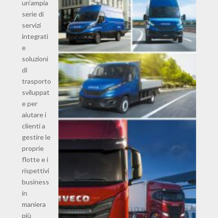
un’ampia
serie di
servizi
integrati
e
soluzioni
di
trasporto
sviluppat
e per
aiutare i
clienti a
gestire le
proprie
flotte e i
rispettivi
business
in
maniera
più