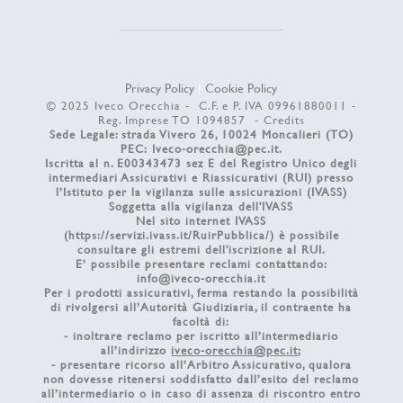
Privacy Policy
|
Cookie Policy
© 2025 Iveco Orecchia - C.F. e P. IVA 09961880011 -
Reg. Imprese TO 1094857 -
Credits
Sede Legale: strada Vivero 26, 10024 Moncalieri (TO)
PEC:
Iveco-orecchia@pec.it
.
Iscritta al n. E00343473 sez E del Registro Unico degli
intermediari Assicurativi e Riassicurativi (RUI) presso
l’Istituto per la vigilanza sulle assicurazioni (IVASS)
Soggetta alla vigilanza dell'IVASS
Nel sito internet IVASS
(
https://servizi.ivass.it/RuirPubblica/
) è possibile
consultare gli estremi dell'iscrizione al RUI.
E’ possibile presentare reclami contattando:
info@iveco-orecchia.it
Per i prodotti assicurativi, ferma restando la possibilità
di rivolgersi all’Autorità Giudiziaria, il contraente ha
facoltà di:
- inoltrare reclamo per iscritto all’intermediario
all’indirizzo
iveco-orecchia@pec.it
;
- presentare ricorso all’Arbitro Assicurativo, qualora
non dovesse ritenersi soddisfatto dall’esito del reclamo
all’intermediario o in caso di assenza di riscontro entro