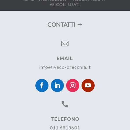
VEICOLI USATI
CONTATTI

EMAIL
info@iveco-orecchia.it

TELEFONO
011 6818601