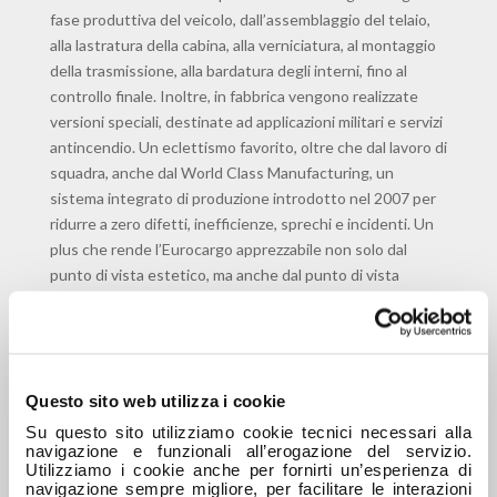
fase produttiva del veicolo, dall’assemblaggio del telaio,
alla lastratura della cabina, alla verniciatura, al montaggio
della trasmissione, alla bardatura degli interni, fino al
controllo finale. Inoltre, in fabbrica vengono realizzate
versioni speciali, destinate ad applicazioni militari e servizi
antincendio. Un eclettismo favorito, oltre che dal lavoro di
squadra, anche dal World Class Manufacturing, un
sistema integrato di produzione introdotto nel 2007 per
ridurre a zero difetti, inefficienze, sprechi e incidenti. Un
plus che rende l’Eurocargo apprezzabile non solo dal
punto di vista estetico, ma anche dal punto di vista
prestazionale.
Le origini dello
stabilimento
risalgono al 1903,
Questo sito web utilizza i cookie
quando Roberto
Su questo sito utilizziamo cookie tecnici necessari alla
Züst fonda la
navigazione e funzionali all’erogazione del servizio.
Fabbrica Automobili,
Utilizziamo i cookie anche per fornirti un’esperienza di
navigazione sempre migliore, per facilitare le interazioni
diventata poi