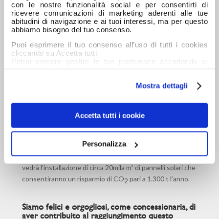
con le nostre funzionalità social e per consentirti di
Officine
ricevere comunicazioni di marketing aderenti alle tue
abitudini di navigazione e ai tuoi interessi, ma per questo
Meccaniche (OM)
abbiamo bisogno del tuo consenso.
nel 1928 e acquisita
dalla Fiat nel 1968.
Puoi esprimere il tuo consenso all’uso di tutti i cookies
cliccando su Accetta tutti.
Dalla produzione
Potrai sempre gestire le tue preferenze accedendo ai
iniziale di auto
dettagli e ottenere maggiori informazioni sui cookie
(anche da corsa), la OM è passata al settore agricolo e,
utilizzati leggendo la nostra Informativa estesa sui
Mostra dettagli
cookies
infine, a quello dei veicoli industriali. Nel 1975 la OM è tra i
“soci fondatori” che danno vita a IVECO. Nel 1991, la
fabbrica viene scelta per avviare la produzione di
Accetta tutti i cookie
Eurocargo, divenendo così la “casa” del veicolo e
tracciando una roadmap di veicoli tecnologici e sostenibili.
Personalizza
Lo stabilimento stesso è impegnato nella tutela
dell’ambiente e della sostenibilità e nei prossimi mesi
vedrà l’installazione di circa 20mila m² di pannelli solari che
consentiranno un risparmio di CO
pari a 1.300 t l’anno.
2
Siamo felici e orgogliosi, come concessionaria, di
aver contribuito al raggiungimento questo