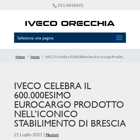
011 6818601
Seleziona una pagina
Home
/
News
/
IVECO Celebra Il 600.000esimo Eurocargo Prodotto Nell’iconico Stabilimento Di Brescia
IVECO CELEBRA IL
600.000ESIMO
EUROCARGO PRODOTTO
NELL’ICONICO
STABILIMENTO DI BRESCIA
21 Luglio 2021
|
Nuovo