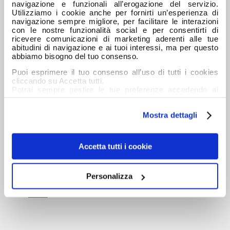
navigazione e funzionali all’erogazione del servizio.
Utilizziamo i cookie anche per fornirti un’esperienza di
Ecobonus 2026, in arrivo gli incentivi per i veicoli
navigazione sempre migliore, per facilitare le interazioni
commerciali.
con le nostre funzionalità social e per consentirti di
ricevere comunicazioni di marketing aderenti alle tue
IVECO, Diego Gastaldi Brand Ambassador: al via il
abitudini di navigazione e ai tuoi interessi, ma per questo
viaggio dello “Spirito in Movimento”
abbiamo bisogno del tuo consenso.
Puoi esprimere il tuo consenso all’uso di tutti i cookies
cliccando su Accetta tutti.
CATEGORIE
Potrai sempre gestire le tue preferenze accedendo ai
dettagli e ottenere maggiori informazioni sui cookie
Autobus
utilizzati leggendo la nostra Informativa estesa sui
Mostra dettagli
cookies
Azienda
Macchine Movimento Terra
Accetta tutti i cookie
Nuovo
Postvendita
Personalizza
Usato