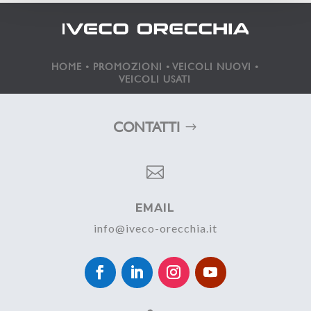
HOME
•
PROMOZIONI
•
VEICOLI NUOVI
•
VEICOLI USATI
CONTATTI

EMAIL
info@iveco-orecchia.it