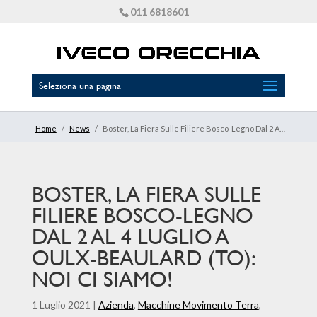
011 6818601
Seleziona una pagina
Home
/
News
/
Boster, La Fiera Sulle Filiere Bosco-Legno Dal 2 Al 4 Luglio A Oulx-Beaulard (To): Noi Ci Siamo!
BOSTER, LA FIERA SULLE
FILIERE BOSCO-LEGNO
DAL 2 AL 4 LUGLIO A
OULX-BEAULARD (TO):
NOI CI SIAMO!
1 Luglio 2021
|
Azienda
,
Macchine Movimento Terra
,