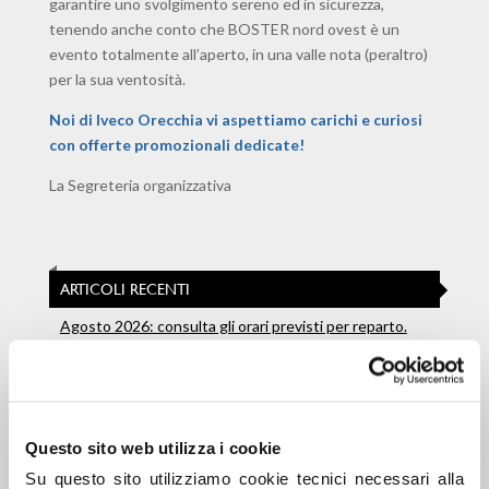
garantire uno svolgimento sereno ed in sicurezza,
tenendo anche conto che BOSTER nord ovest è un
evento totalmente all’aperto, in una valle nota (peraltro)
per la sua ventosità.
Noi di Iveco Orecchia vi aspettiamo carichi e curiosi
con offerte promozionali dedicate!
La Segreteria organizzativa
ARTICOLI RECENTI
Agosto 2026: consulta gli orari previsti per reparto.
Buona estate!
Buon compleanno, Ducato: 45 anni di lavoro, libertà e
ingegno. Un’icona nata per lavorare
Questo sito web utilizza i cookie
IVECO inaugura una nuova era: veicoli e servizi di
ultima generazione per autisti e flotte
Su questo sito utilizziamo cookie tecnici necessari alla