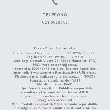

TELEFONO
011 6818601
Privacy Policy
|
Cookie Policy
© 2025 Iveco Orecchia - C.F. e P. IVA 09961880011 -
Reg. Imprese TO 1094857 -
Credits
Sede Legale: strada Vivero 26, 10024 Moncalieri (TO)
PEC:
Iveco-orecchia@pec.it
.
Iscritta al n. E00343473 sez E del Registro Unico degli
intermediari Assicurativi e Riassicurativi (RUI) presso
l’Istituto per la vigilanza sulle assicurazioni (IVASS)
Soggetta alla vigilanza dell'IVASS
Nel sito internet IVASS
(
https://servizi.ivass.it/RuirPubblica/
) è possibile
consultare gli estremi dell'iscrizione al RUI.
E’ possibile presentare reclami contattando:
info@iveco-orecchia.it
Per i prodotti assicurativi, ferma restando la possibilità
di rivolgersi all’Autorità Giudiziaria, il contraente ha