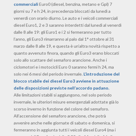
commerciali
Euro0 (diesel, benzina, metano e Gpl) 7
giorni su 7 e h 24, in precedenza bloccati da lunedì a
venerdì con orario diurno. Le auto e i veicoli commerciali
diesel Euro1, 2 e 3 saranno interdetti dal lunedì al venerdì
dalle 8 alle 19: gli Euro1 e i 2 si fermeranno per tutto
l’anno, gli Euro3 rimarranno al palo dal 1° ottobre al 31
marzo dalle 8 alle 19, e questa è un’altra novità rispetto a
quanto avvenuto finora, quando gli Euro3 erano bloccati
solo allo scattare del semaforo arancione. Anche i
ciclomotori e i motocicli Euro 0 saranno fermi h 24, ma
solo nei 6 mesi del periodo invernale.
L’introduzione del
blocco stabile dei diesel Euro3 avviene in attuazione
delle disposizioni previste nell’accordo padano.
Alle limitazioni stabili si aggiungono, nel solo periodo
invernale, le ulteriori misure emergenziali adottate già lo
scorso inverno in funzione del colore del semaforo.
All’accensione del semaforo arancione, che potrà
avvenire anche nelle giornate di sabato e domenica, si
fermeranno in aggiunta tutti i veicoli diesel Euro4 (ma i