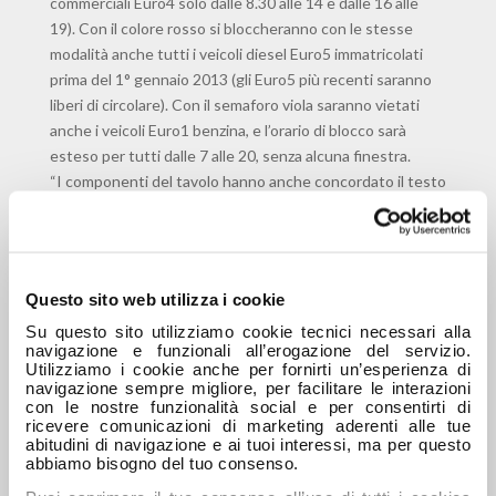
commerciali Euro4 solo dalle 8.30 alle 14 e dalle 16 alle
19). Con il colore rosso si bloccheranno con le stesse
modalità anche tutti i veicoli diesel Euro5 immatricolati
prima del 1° gennaio 2013 (gli Euro5 più recenti saranno
liberi di circolare). Con il semaforo viola saranno vietati
anche i veicoli Euro1 benzina, e l’orario di blocco sarà
esteso per tutti dalle 7 alle 20, senza alcuna finestra.
“I componenti del tavolo hanno anche concordato il testo
di un ordine del giorno” spiega il vicesindaco Marocco, “da
sottoporre all’approvazione del Consiglio metropolitano e
successivamente della Conferenza dei Sindaci, nel quale
si impegna la Sindaca a farsi portavoce in tutte le sedi al
Questo sito web utilizza i cookie
fine di
reperire risorse
per il trasporto pubblico locale e
Su questo sito utilizziamo cookie tecnici necessari alla
per la sostituzione dei veicoli commerciali più vecchi
”.
navigazione e funzionali all’erogazione del servizio.
Utilizziamo i cookie anche per fornirti un’esperienza di
27 Luglio 2018
navigazione sempre migliore, per facilitare le interazioni
con le nostre funzionalità social e per consentirti di
ricevere comunicazioni di marketing aderenti alle tue
abitudini di navigazione e ai tuoi interessi, ma per questo
abbiamo bisogno del tuo consenso.
ARTICOLI RECENTI