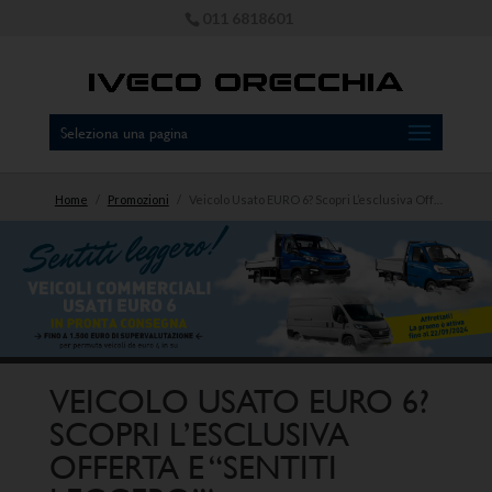
011 6818601
Seleziona una pagina
Home
/
Promozioni
/
Veicolo Usato EURO 6? Scopri L’esclusiva Offerta E “SENTITI LEGGERO”!
VEICOLO USATO EURO 6?
SCOPRI L’ESCLUSIVA
OFFERTA E “SENTITI