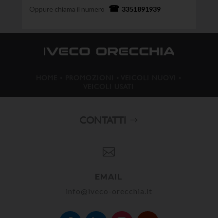
Oppure chiama il numero
3351891939
HOME
•
PROMOZIONI
•
VEICOLI NUOVI
•
VEICOLI USATI
CONTATTI

EMAIL
info@iveco-orecchia.it