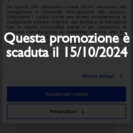
SCOPRI I VANTAGGI
Su questo sito utilizziamo cookie tecnici necessari alla
navigazione e funzionali all’erogazione del servizio.
Utilizziamo i cookie anche per fornirti un’esperienza di
Nome e Cognome
(obbligatorio)
navigazione sempre migliore, per facilitare le interazioni
con le nostre funzionalità social e per consentirti di
Questa promozione è
ricevere comunicazioni di marketing aderenti alle tue
abitudini di navigazione e ai tuoi interessi, ma per questo
abbiamo bisogno del tuo consenso.
Azienda
(obbligatorio)
scaduta il 15/10/2024
Puoi esprimere il tuo consenso all’uso di tutti i cookies
cliccando su Accetta tutti.
Potrai sempre gestire le tue preferenze accedendo ai
dettagli e ottenere maggiori informazioni sui cookie
Email
(obbligatorio)
utilizzati leggendo la nostra Informativa estesa sui
Mostra dettagli
cookies
Telefono
Accetta tutti i cookie
Personalizza
Messaggio