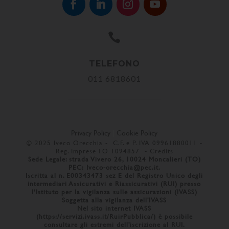

TELEFONO
011 6818601
Privacy Policy
|
Cookie Policy
© 2025 Iveco Orecchia - C.F. e P. IVA 09961880011 -
Reg. Imprese TO 1094857 -
Credits
Sede Legale: strada Vivero 26, 10024 Moncalieri (TO)
PEC:
Iveco-orecchia@pec.it
.
Iscritta al n. E00343473 sez E del Registro Unico degli
intermediari Assicurativi e Riassicurativi (RUI) presso
l’Istituto per la vigilanza sulle assicurazioni (IVASS)
Soggetta alla vigilanza dell'IVASS
Nel sito internet IVASS
(
https://servizi.ivass.it/RuirPubblica/
) è possibile
consultare gli estremi dell'iscrizione al RUI.