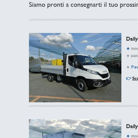
Siamo pronti a consegnarti il tuo pros
Daily
🔹
mod
🔹 pa
🔹
Pac
👉
Sco
Daily
🔹
mod