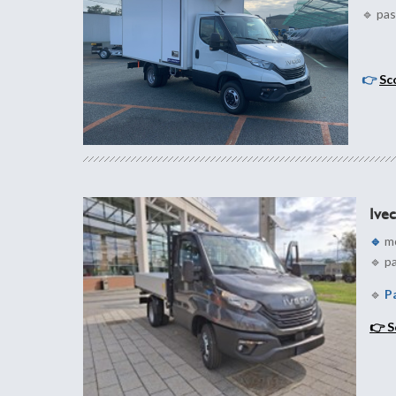
🔹 pa
👉
Sco
Ivec
🔹
mo
🔹 p
🔹
P
👉
S