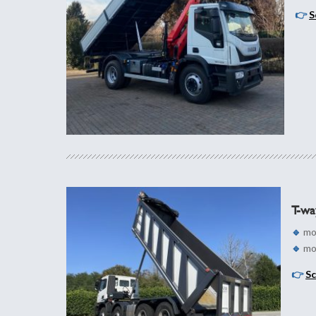
👉
S
T-wa
🔹
mo
🔹
mo
👉
Sc