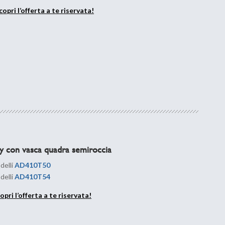
copri l’offerta a te riservata!
y con vasca quadra semiroccia
delli
AD410T50
delli
AD410T54
opri l’offerta a te riservata!