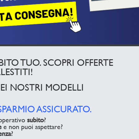
TO TUO. SCOPRI OFFERTE
ESTITI!
EI NOSTRI MODELLI
ISPARMIO ASSICURATO.
 operativo
subito
?
e
e non puoi aspettare?
enza
?