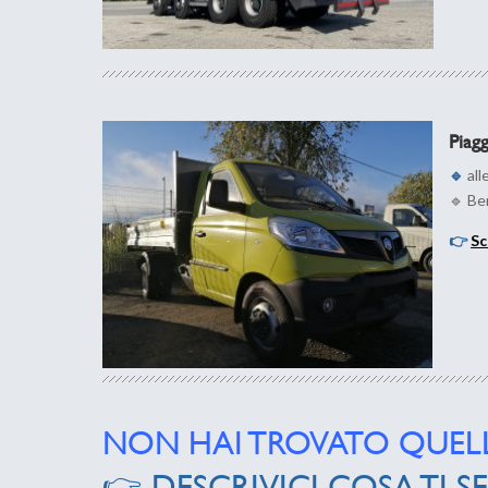
Piag
🔹
all
🔹 Be
👉
Sc
NON HAI TROVATO QUEL
👉
DESCRIVICI COSA TI S