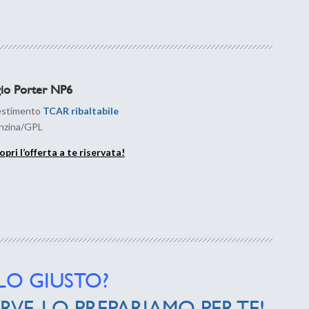
gio Porter NP6
estimento
TCAR ribaltabile
nzina/GPL
opri l’offerta a te riservata!
LO GIUSTO?
ERVE. LO PREPARIAMO PER TE!