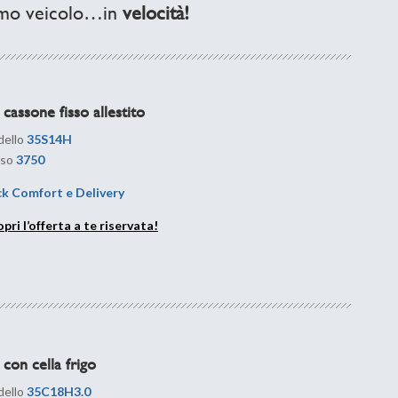
simo veicolo…in
velocità!
 cassone fisso allestito
ello
35S14H
sso
3750
k Comfort e Delivery
pri l’offerta a te riservata!
 con cella frigo
ello
35C18H3.0