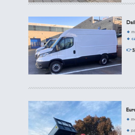
Dai
🔹
mo
🔹
c
👉
S
Eur
🔹
mo
🔹
p