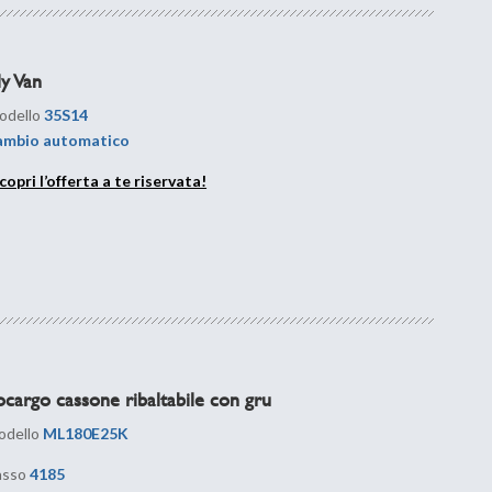
ly Van
dello
35S14
ambio automatico
copri l’offerta a te riservata!
ocargo cassone ribaltabile con gru
dello
ML180E25K
asso
4185