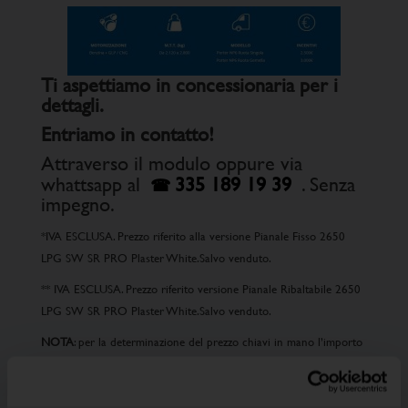
Ti aspettiamo in concessionaria per i
dettagli.
Entriamo in contatto!
Attraverso il modulo oppure via
whattsapp al
335 189 19 39
. Senza
impegno.
*IVA ESCLUSA. Prezzo riferito alla versione Pianale Fisso 2650
LPG SW SR PRO Plaster White.Salvo venduto.
** IVA ESCLUSA. Prezzo riferito versione Pianale Ribaltabile 2650
LPG SW SR PRO Plaster White.Salvo venduto.
NOTA
: per la determinazione del prezzo chiavi in mano l’importo
IVA sarà calcolato sul valore ante applicazione dell’ecobonus e
andrà inoltre sommato il costo del trasporto, messa su strada e
immatricolazione. Iniziativa valida presso la rete aderente.