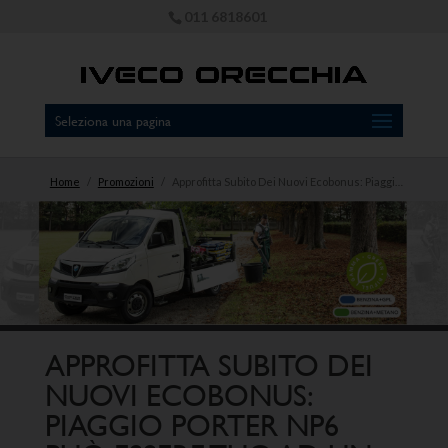
011 6818601
Seleziona una pagina
Home
/
Promozioni
/
Approfitta Subito Dei Nuovi Ecobonus: Piaggio Porter NP6 Può Essere Tuo Ad Un Prezzo Straordinario.​
APPROFITTA SUBITO DEI
NUOVI ECOBONUS:
PIAGGIO PORTER NP6