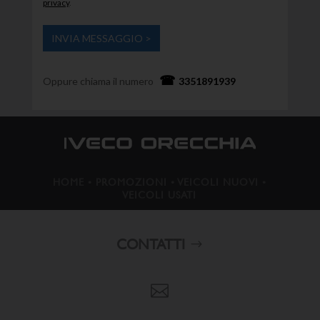
privacy
.
Oppure chiama il numero
3351891939
HOME
•
PROMOZIONI
•
VEICOLI NUOVI
•
VEICOLI USATI
CONTATTI
