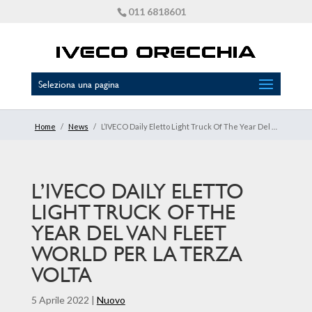
011 6818601
Seleziona una pagina
Home
/
News
/
L’IVECO Daily Eletto Light Truck Of The Year Del Van Fleet World Per La Terza Volta
L’IVECO DAILY ELETTO
LIGHT TRUCK OF THE
YEAR DEL VAN FLEET
WORLD PER LA TERZA
VOLTA
5 Aprile 2022
|
Nuovo