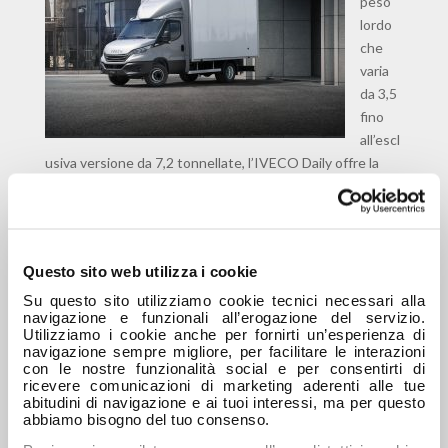
peso
lordo
che
varia
da 3,5
fino
all’escl
usiva versione da 7,2 tonnellate, l’IVECO Daily offre la
gamma di veicoli commerciali più flessibile nel proprio
segmento di mercato. È disponibile in versione furgone
lastrato e furgone con cabina doppia a due file, cabinato,
cabinato con cabina doppia, scudato e minibus, con ruote
Questo sito web utilizza i cookie
posteriori singole o gemellate e trasmissioni 4×4 con una
Su questo sito utilizziamo cookie tecnici necessari alla
varietà di passi. L’IVECO Daily è
pronto ad affrontare
navigazione e funzionali all’erogazione del servizio.
qualsiasi missione
grazie al robusto telaio a longheroni
Utilizziamo i cookie anche per fornirti un’esperienza di
che consente un carico utile di 4,9 tonnellate nella
navigazione sempre migliore, per facilitare le interazioni
con le nostre funzionalità social e per consentirti di
versione cabinata e un volume di carico di 19,6 m3 , la
ricevere comunicazioni di marketing aderenti alle tue
migliore della categoria, nella versione furgone lastrato, il
abitudini di navigazione e ai tuoi interessi, ma per questo
tutto mantenendo una postazione di guida simile a quella
abbiamo bisogno del tuo consenso.
delle autovetture con una visibilità ottimale e