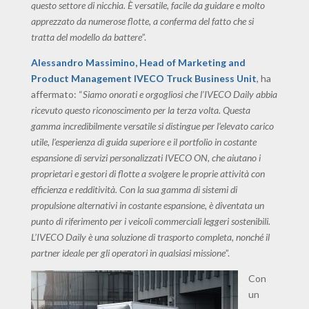
questo settore di nicchia. È versatile, facile da guidare e molto
apprezzato da numerose flotte, a conferma del fatto che si
tratta del modello da battere
”.
Alessandro Massimino, Head of Marketing and
Product Management IVECO Truck Business Unit
, ha
affermato: “
Siamo onorati e orgogliosi che l’IVECO Daily abbia
ricevuto questo riconoscimento per la terza volta. Questa
gamma incredibilmente versatile si distingue per l’elevato carico
utile, l’esperienza di guida superiore e il portfolio in costante
espansione di servizi personalizzati IVECO ON, che aiutano i
proprietari e gestori di flotte a svolgere le proprie attività con
efficienza e redditività. Con la sua gamma di sistemi di
propulsione alternativi in costante espansione, è diventata un
punto di riferimento per i veicoli commerciali leggeri sostenibili.
L’IVECO Daily è una soluzione di trasporto completa, nonché il
partner ideale per gli operatori in qualsiasi missione
”.
Con
un