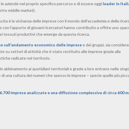
 aziende nel proprio specifico percorso e di essere oggi
leader in Itali
detto middle market).
scita è la vicinanza delle imprese con il mondo dell’accademia e della ricer
e con l’apporto di giovani ricercatori hanno contribuito a offrire uno spa
rsi tessuti produttivi che emerge da questa ricerca.
one sull’andamento economico delle imprese
e dei gruppi, sia considera
 su settori di attività che è stato restituito alle imprese grazie alla
tiche radicate nel territorio.
i in abbinamento ai quotidiani territoriali e grazie a loro entrano nelle sing
ne di una cultura dei numeri che spesso le imprese – specie quelle più picc
.700 imprese analizzate e una diffusione complessiva di circa 600 m