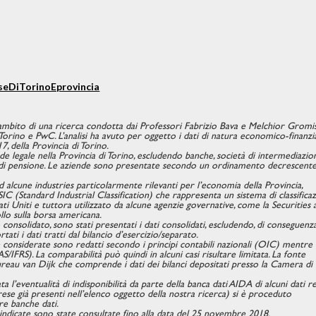
seDiTorinoEprovincia
ll’ambito di una ricerca condotta dai Professori Fabrizio Bava e Melchior Gromis
orino e PwC. L’analisi ha avuto per oggetto i dati di natura economico-finanzi
, della Provincia di Torino.
de legale nella Provincia di Torino, escludendo banche, società di intermediazio
 fondi pensione. Le aziende sono presentate secondo un ordinamento decrescent
 ad alcune industries particolarmente rilevanti per l’economia della Provincia,
 SIC (Standard Industrial Classification) che rappresenta un sistema di classifica
ati Uniti e tuttora utilizzato da alcune agenzie governative, come la Securities 
lo sulla borsa americana.
o consolidato, sono stati presentati i dati consolidati, escludendo, di conseguenza
tati i dati tratti dal bilancio d’esercizio/separato.
ese considerate sono redatti secondo i principi contabili nazionali (OIC) mentre
IAS/IFRS). La comparabilità può quindi in alcuni casi risultare limitata. La fonte
 Bureau van Dijk che comprende i dati dei bilanci depositati presso la Camera di
ta l’eventualità di indisponibilità da parte della banca dati AIDA di alcuni dati re
prese già presenti nell’elenco oggetto della nostra ricerca) si è proceduto
tre banche dati.
a indicate sono state consultate fino alla data del 25 novembre 2018.