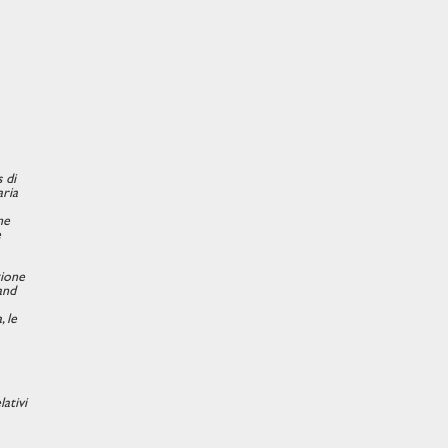
 di
aria
ne
e
zione
and
, le
lativi