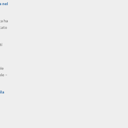
a nel
ca ha
ccato
ti
ole
ole –
ila