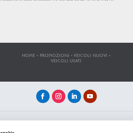
HOME
•
PROMOZIONI
•
VEICOLI NUOVI
•
VEICOLI USATI
Privacy Policy
|
Cookie Policy
 cookie