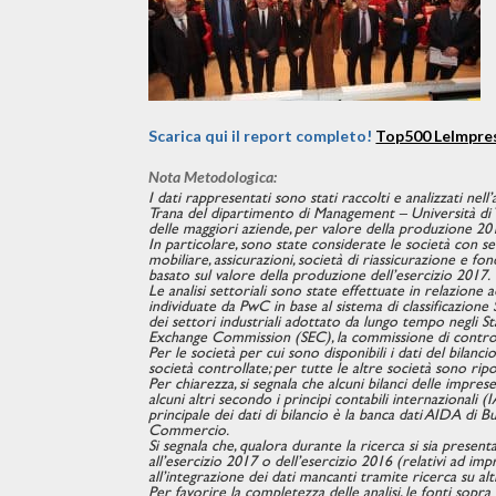
Scarica qui il report completo!
Top500 LeImpre
Nota Metodologica:
I dati rappresentati sono stati raccolti e analizzati ne
Trana del dipartimento di Management – Università di T
delle maggiori aziende, per valore della produzione 2017
In particolare, sono state considerate le società con se
mobiliare, assicurazioni, società di riassicurazione e
basato sul valore della produzione dell’esercizio 2017.
Le analisi settoriali sono state effettuate in relazione
individuate da PwC in base al sistema di classificazione
dei settori industriali adottato da lungo tempo negli St
Exchange Commission (SEC), la commissione di control
Per le società per cui sono disponibili i dati del bilanci
società controllate; per tutte le altre società sono ripor
Per chiarezza, si segnala che alcuni bilanci delle impr
alcuni altri secondo i principi contabili internazionali (
principale dei dati di bilancio è la banca dati AIDA di
Commercio.
Si segnala che, qualora durante la ricerca si sia presenta
all’esercizio 2017 o dell’esercizio 2016 (relativi ad im
all’integrazione dei dati mancanti tramite ricerca su al
Per favorire la completezza delle analisi, le fonti sopr