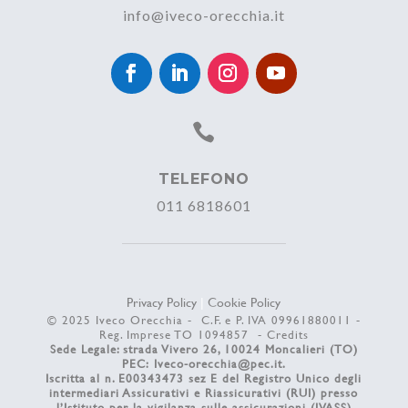
info@iveco-orecchia.it

TELEFONO
011 6818601
Privacy Policy
|
Cookie Policy
© 2025 Iveco Orecchia - C.F. e P. IVA 09961880011 -
Reg. Imprese TO 1094857 -
Credits
Sede Legale: strada Vivero 26, 10024 Moncalieri (TO)
PEC:
Iveco-orecchia@pec.it
.
Iscritta al n. E00343473 sez E del Registro Unico degli
intermediari Assicurativi e Riassicurativi (RUI) presso
l’Istituto per la vigilanza sulle assicurazioni (IVASS)