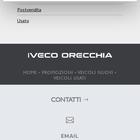
Postvendita
Usato
HOME
•
PROMOZIONI
•
VEICOLI NUOVI
•
VEICOLI USATI
CONTATTI

EMAIL