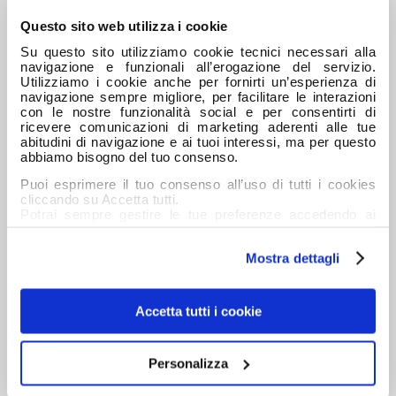
Buona estate!
Questo sito web utilizza i cookie
Buon compleanno, Ducato: 45 anni di lavoro, libertà e
Su questo sito utilizziamo cookie tecnici necessari alla
ingegno. Un’icona nata per lavorare
navigazione e funzionali all’erogazione del servizio.
Utilizziamo i cookie anche per fornirti un’esperienza di
IVECO inaugura una nuova era: veicoli e servizi di
navigazione sempre migliore, per facilitare le interazioni
ultima generazione per autisti e flotte
con le nostre funzionalità social e per consentirti di
ricevere comunicazioni di marketing aderenti alle tue
abitudini di navigazione e ai tuoi interessi, ma per questo
Ecobonus 2026, in arrivo gli incentivi per i veicoli
abbiamo bisogno del tuo consenso.
commerciali.
Puoi esprimere il tuo consenso all’uso di tutti i cookies
IVECO, Diego Gastaldi Brand Ambassador: al via il
cliccando su Accetta tutti.
viaggio dello “Spirito in Movimento”
Potrai sempre gestire le tue preferenze accedendo ai
dettagli e ottenere maggiori informazioni sui cookie
utilizzati leggendo la nostra Informativa estesa sui
Mostra dettagli
cookies
CATEGORIE
Autobus
Accetta tutti i cookie
Azienda
Macchine Movimento Terra
Personalizza
Nuovo