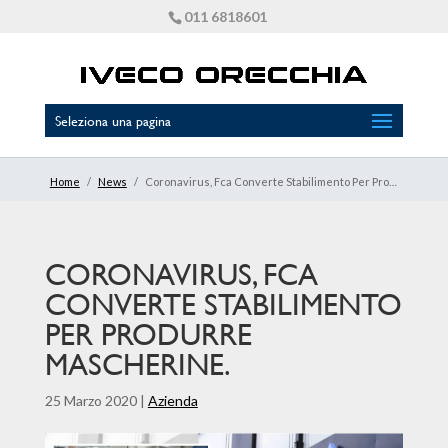
011 6818601
Seleziona una pagina
Home
/
News
/
Coronavirus, Fca Converte Stabilimento Per Produrre Mascherine.
CORONAVIRUS, FCA
CONVERTE STABILIMENTO
PER PRODURRE
MASCHERINE.
25 Marzo 2020
|
Azienda