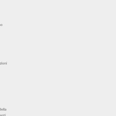
no
zioni
della
enti