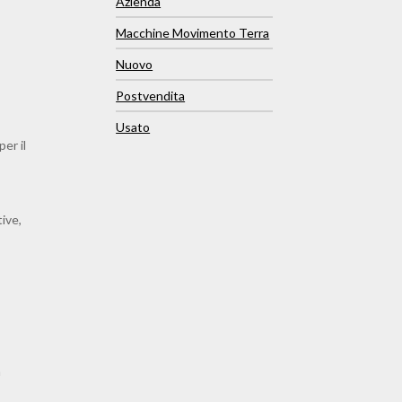
Azienda
Macchine Movimento Terra
Nuovo
Postvendita
Usato
per il
tive,
a