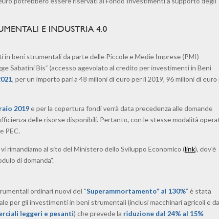
 di euro potrebbero essere riservati al Fondo Investimenti a supporto degli
UMENTALI E INDUSTRIA 4.0
nti in beni strumentali da parte delle Piccole e Medie Imprese (PMI)
ge Sabatini Bis” (accesso agevolato al credito per investimenti in Beni
2021
, per un importo pari a 48 milioni di euro per il 2019, 96 milioni di euro 
raio 2019
e per la copertura fondi verrà data precedenza alle domande
ficienza delle risorse disponibili. Pertanto, con le stesse modalità opera
te PEC.
 vi rimandiamo al sito del Ministero dello Sviluppo Economico (
link
), dov’è
odulo di domanda”.
trumentali ordinari nuovi del “
Superammortamento” al 130%
” è stata
e per gli investimenti in beni strumentali (inclusi macchinari agricoli e d
ciali leggeri e pesanti
) che prevede la
riduzione dal 24% al 15%