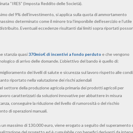
nata “IRES” (Imposta Reddito delle Società).
assimo del 9% dell’investimento, si applica sulla quota di ammortamento
assimo determinato come il minore tra l’imponibile dell’esercizio e l’utile
stribuito. Eventuali eccedenze risultanti dai limiti sopra riportati posso
he stanzia quasi
370mio€ di incentivi a fondo perduto
e che vengono
ologico di arrivo delle domande. L’obiettivo del bando è quello di:
miglioramento dei livelli di salute e sicurezza sul lavoro rispetto alle condi
anto riportato nella valutazione dei rischi aziendali
l settore della produzione agricola primaria dei prodotti agricoli per
lavoro caratterizzati da soluzioni innovative per abbattere in misura
tanza, conseguire la riduzione del livello di rumorosità o del rischio
ento di operazioni manuali.
 a un massimo di 130.000 euro, viene erogato a seguito del superamento 
alizzazione del progetto ed è cumulabile con benefici derivanti da interv