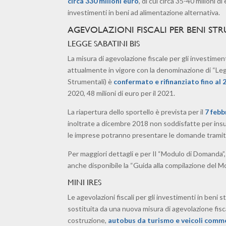
circa 330 milioni euro
, di cui circa 35-40 milioni
investimenti in beni ad alimentazione alternativa.
AGEVOLAZIONI FISCALI PER BENI STR
LEGGE SABATINI BIS
La misura di agevolazione fiscale per gli investime
attualmente in vigore con la denominazione di “Leg
Strumentali) è
confermato e rifinanziato fino al 
2020, 48 milioni di euro per il 2021.
La riapertura dello sportello è prevista per il
7 febb
inoltrate a dicembre 2018 non soddisfatte per insuf
le imprese potranno presentare le domande trami
Per maggiori dettagli e per Il “Modulo di Domanda”,
anche disponibile la “Guida alla compilazione del M
MINI IRES
Le agevolazioni fiscali per gli investimenti in beni s
sostituita da una nuova misura di agevolazione fiscal
costruzione,
autobus da turismo e veicoli commer