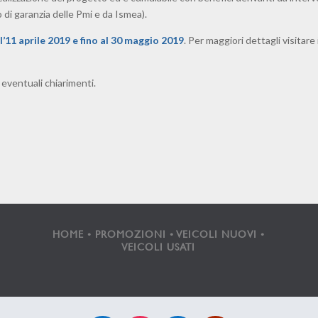
o di garanzia delle Pmi e da Ismea).
ll’11 aprile 2019 e fino al 30 maggio 2019
. Per maggiori dettagli visitare i
 eventuali chiarimenti.
HOME
•
PROMOZIONI
•
VEICOLI NUOVI
•
VEICOLI USATI