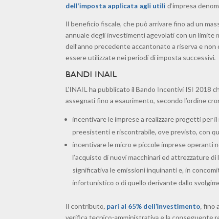
dell’imposta applicata agli utili
d’impresa denomi
Il beneficio fiscale, che può arrivare fino ad un m
annuale degli investimenti agevolati con un limite m
dell’anno precedente accantonato a riserva e non di
essere utilizzate nei periodi di imposta successivi.
BANDI INAIL
L’INAIL ha pubblicato il Bando Incentivi ISI 2018 c
assegnati fino a esaurimento, secondo l’ordine cron
incentivare le imprese a realizzare progetti per il 
preesistenti e riscontrabile, ove previsto, con qu
incentivare le micro e piccole imprese operanti ne
l’acquisto di nuovi macchinari ed attrezzature di 
significativa le emissioni inquinanti e, in concomi
infortunistico o di quello derivante dallo svolgim
Il contributo,
pari al 65% dell’investimento
, fino
verifica tecnico-amministrativa e la conseguente re